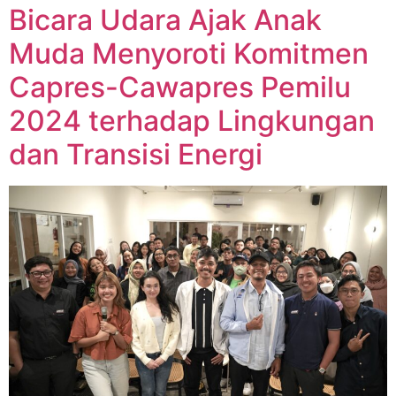
Bicara Udara Ajak Anak
Muda Menyoroti Komitmen
Capres-Cawapres Pemilu
2024 terhadap Lingkungan
dan Transisi Energi