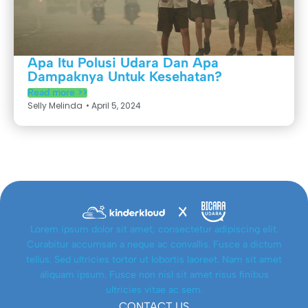
Apa Itu Polusi Udara Dan Apa
Dampaknya Untuk Kesehatan?
Read more >>
Selly Melinda
•
April 5, 2024
Lorem ipsum dolor sit amet, consectetur adipiscing elit.
Curabitur accumsan a neque ac convallis. Fusce a dictum
tellus. Sed ultricies tortor ut lobortis laoreet. Nam sit amet
aliquam ipsum. Fusce non nisl sit amet risus finibus
ultricies vitae ac sem.
CONTACT US