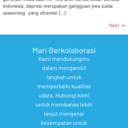
Indonesia, depresi merupakan gangguan jiwa pada
seseorang yang ditandai […]
Next
→
Mari Berkolaborasi
Kami mendukungmu
dalam mengambil
langkah untuk
memperbaiki kualitas
udara. Hubungi kami
untuk membahas lebih
lanjut mengenai
kesempatan untuk