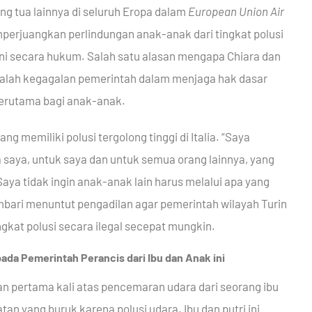
 tua lainnya di seluruh Eropa dalam
European Union Air
mperjuangkan perlindungan anak-anak dari tingkat polusi
ni secara hukum. Salah satu alasan mengapa Chiara dan
adalah kegagalan pemerintah dalam menjaga hak dasar
terutama bagi anak-anak.
yang memiliki polusi tergolong tinggi di Italia. “Saya
 saya, untuk saya dan untuk semua orang lainnya, yang
Saya tidak ingin anak-anak lain harus melalui apa yang
embari menuntut pengadilan agar pemerintah wilayah Turin
kat polusi secara ilegal secepat mungkin.
ada Pemerintah Perancis dari Ibu dan Anak ini
 pertama kali atas pencemaran udara dari seorang ibu
n yang buruk karena polusi udara. Ibu dan putri ini