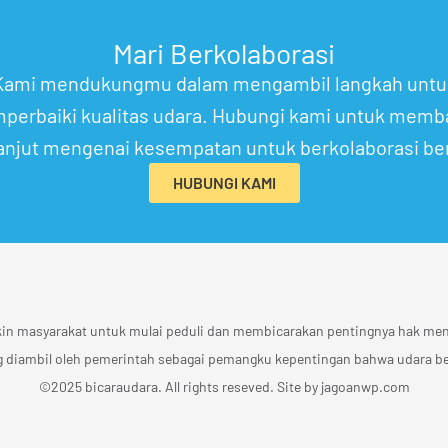
Mari Berkolaborasi
Kami mendukungmu dalam mengambil langkah untu
perbaiki kualitas udara. Hubungi kami untuk memb
lanjut mengenai kesempatan untuk berkolaborasi b
HUBUNGI KAMI
in masyarakat untuk mulai peduli dan membicarakan pentingnya hak me
g diambil oleh pemerintah sebagai pemangku kepentingan bahwa udara ber
©2025 bicaraudara. All rights reseved. Site by
jagoanwp.com