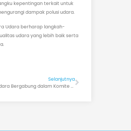
gku kepentingan terkait untuk
mengurangi dampak polusi udara.
ara Udara berharap langkah-
alitas udara yang lebih baik serta
a.
Selanjutnya
Bicara Udara Bergabung dalam Komite Penanggulangan Penyakit Respirasi dan Dampak Polusi Udara