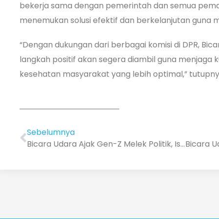
bekerja sama dengan pemerintah dan semua peman
menemukan solusi efektif dan berkelanjutan guna 
“Dengan dukungan dari berbagai komisi di DPR, Bic
langkah positif akan segera diambil guna menjaga ku
kesehatan masyarakat yang lebih optimal,” tutupny
Sebelumnya
Bicara Udara Ajak Gen-Z Melek Politik, Isu Polusi Udara Perlu Jadi Pembahasan di Pemilu 2024