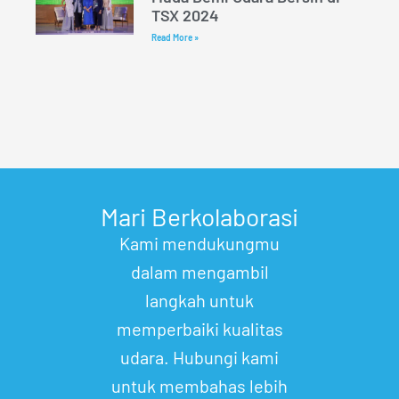
TSX 2024
Read More »
Mari Berkolaborasi
Kami mendukungmu
dalam mengambil
langkah untuk
memperbaiki kualitas
udara. Hubungi kami
untuk membahas lebih