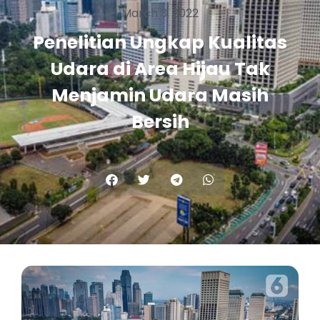
March 3, 2022
Penelitian Ungkap Kualitas
Udara di Area Hijau Tak
Menjamin Udara Masih
Bersih