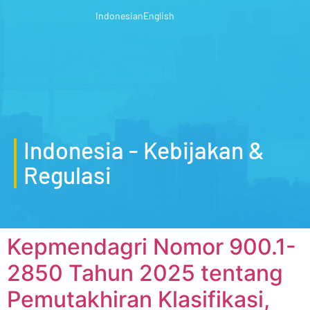
Indonesian
English
Indonesia - Kebijakan &
Regulasi
Kepmendagri Nomor 900.1-
2850 Tahun 2025 tentang
Pemutakhiran Klasifikasi,