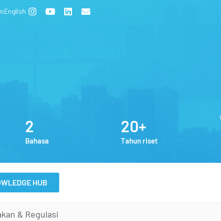
an
English
2
20+
Bahasa
Tahun riset
OWLEDGE HUB
akan & Regulasi