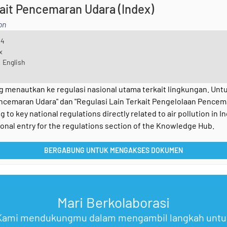
kait Pencemaran Udara (Index)
on
24
x
 English
 menautkan ke regulasi nasional utama terkait lingkungan. Untuk
encemaran Udara" dan "Regulasi Lain Terkait Pengelolaan Pencem
g to key national regulations directly related to air pollution in I
ional entry for the regulations section of the Knowledge Hub.
BERGABUNG UNTUK MENGAKSES DOKUMEN
Mari Berkolaborasi
Kami mendukungmu dalam mengambil langkah untu