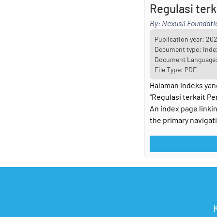
Regulasi ter
By: Nexus3 Foundati
Publication year:
20
Decument type: Inde
Document Language:
File Type: PDF
Halaman indeks yang
"Regulasi terkait P
An index page linkin
the primary navigat