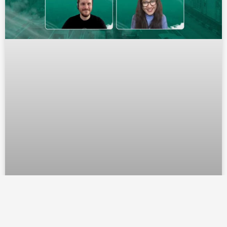
Warga Jabodetabek Masih Salah
Kaprah Soal Kualitas Udara