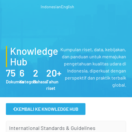
Indonesian
English
Knowledge
Kumpulan riset, data, kebijakan,
dan panduan untuk memajukan
Hub
pengetahuan kualitas udara di
75
6
2
20+
Indonesia, diperkuat dengan
perspektif dan praktik terbaik
Dokumen
Kategori
Bahasa
Tahun
global.
riset
KEMBALI KE KNOWLEDGE HUB
International Standards & Guidelines