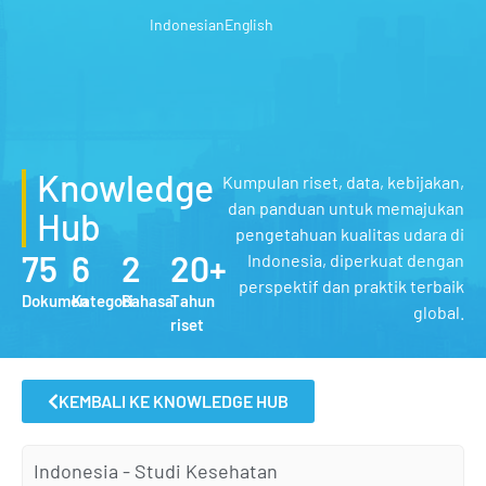
Indonesian
English
Knowledge
Kumpulan riset, data, kebijakan,
dan panduan untuk memajukan
Hub
pengetahuan kualitas udara di
75
6
2
20+
Indonesia, diperkuat dengan
perspektif dan praktik terbaik
Dokumen
Kategori
Bahasa
Tahun
global.
riset
KEMBALI KE KNOWLEDGE HUB
Indonesia - Studi Kesehatan