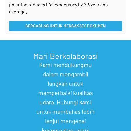
pollution reduces life expectancy by 2.5 years on
average.
BERGABUNG UNTUK MENGAKSES DOKUMEN
Mari Berkolaborasi
Kami mendukungmu
dalam mengambil
langkah untuk
memperbaiki kualitas
udara. Hubungi kami
untuk membahas lebih
lanjut mengenai
kesempatan untuk