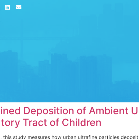
ined Deposition of Ambient U
atory Tract of Children
 this study measures how urban ultrafine particles deposit i