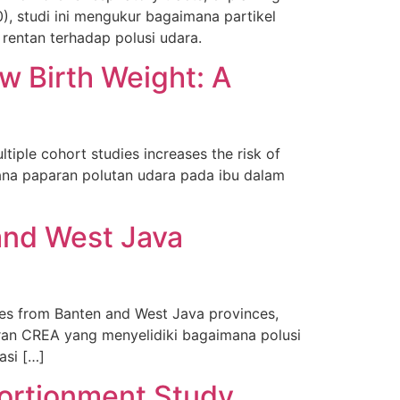
0), studi ini mengukur bagaimana partikel
rentan terhadap polusi udara.
ow Birth Weight: A
iple cohort studies increases the risk of
mana paparan polutan udara pada ibu dalam
 and West Java
ces from Banten and West Java provinces,
poran CREA yang menyelidiki bagaimana polusi
asi […]
portionment Study