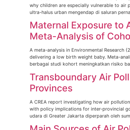
why children are especially vulnerable to air
ultra-halus urban mengendap di saluran pern
Maternal Exposure to Ai
Meta-Analysis of Coho
A meta-analysis in Environmental Research (2
delivering a low birth weight baby. Meta-an
berbagai studi kohort meningkatkan risiko ba
Transboundary Air Poll
Provinces
A CREA report investigating how air pollutio
with policy implications for inter-provincia
udara di Greater Jakarta diperparah oleh sum
Main Sources of Air Po