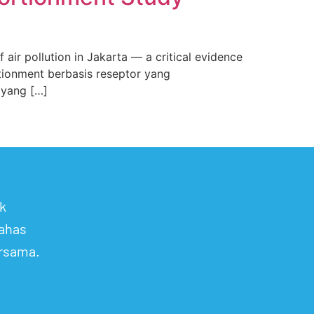
air pollution in Jakarta — a critical evidence
rtionment berbasis reseptor yang
 yang […]
k
ahas
ersama.