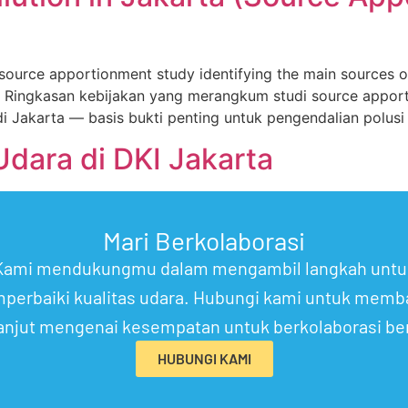
ource apportionment study identifying the main sources of 
ity. Ringkasan kebijakan yang merangkum studi source appo
i Jakarta — basis bukti penting untuk pengendalian polusi
dara di DKI Jakarta
Mari Berkolaborasi
Kami mendukungmu dalam mengambil langkah untu
perbaiki kualitas udara. Hubungi kami untuk memb
lanjut mengenai kesempatan untuk berkolaborasi b
HUBUNGI KAMI