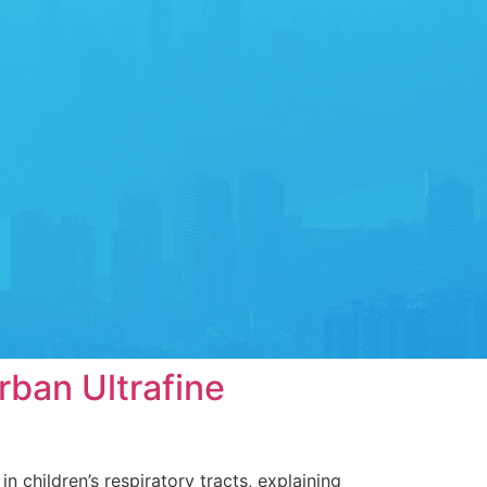
rban Ultrafine
n children’s respiratory tracts, explaining