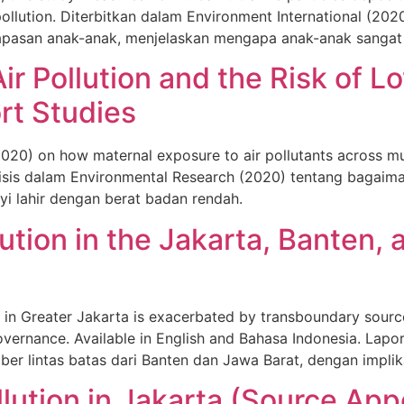
 pollution. Diterbitkan dalam Environment International (202
apasan anak-anak, menjelaskan mengapa anak-anak sangat 
r Pollution and the Risk of L
rt Studies
020) on how maternal exposure to air pollutants across mult
alisis dalam Environmental Research (2020) tentang bagai
yi lahir dengan berat badan rendah.
ution in the Jakarta, Banten,
n in Greater Jakarta is exacerbated by transboundary sour
l governance. Available in English and Bahasa Indonesia. La
ber lintas batas dari Banten dan Jawa Barat, dengan implik
llution in Jakarta (Source Ap