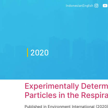
Indonesian
English
2020
Experimentally Determ
Particles in the Respir
Published in Environment International (2020),