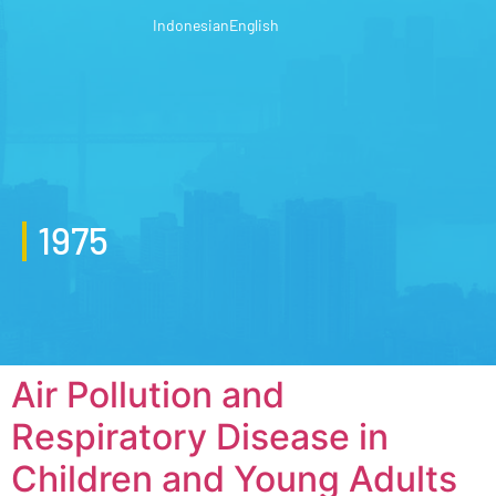
Indonesian
English
1975
Air Pollution and
Respiratory Disease in
Children and Young Adults