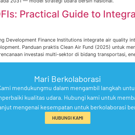
ada 2031 — model strategi udara bersih nasional.
DFIs: Practical Guide to Integr
ng Development Finance Institutions integrate air quality i
development. Panduan praktis Clean Air Fund (2025) untu
encanaan investasi multi-sektor di bidang transportasi, e
Mari Berkolaborasi
Kami mendukungmu dalam mengambil langkah untu
perbaiki kualitas udara. Hubungi kami untuk memb
lanjut mengenai kesempatan untuk berkolaborasi b
HUBUNGI KAMI