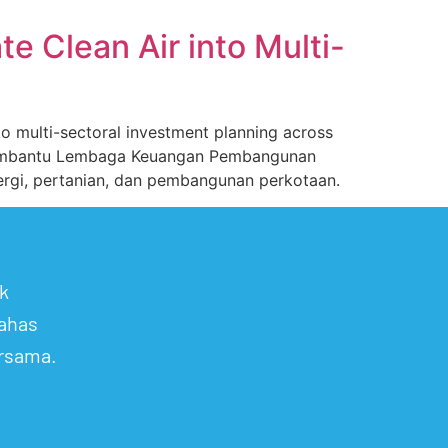
ate Clean Air into Multi-
nto multi-sectoral investment planning across
k membantu Lembaga Keuangan Pembangunan
nergi, pertanian, dan pembangunan perkotaan.
k
ahas
ersama.