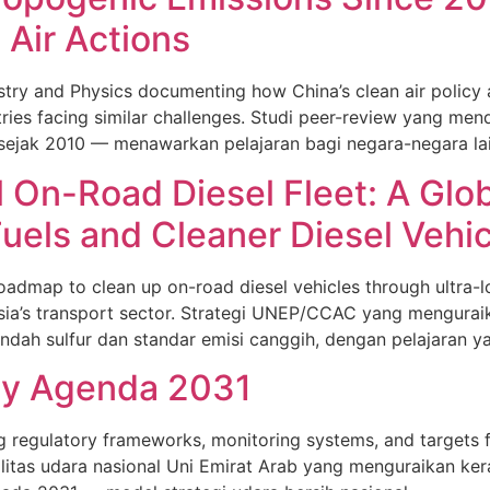
Air Actions
try and Physics documenting how China’s clean air policy
ntries facing similar challenges. Studi peer-review yang 
sejak 2010 — menawarkan pelajaran bagi negara-negara lai
 On-Road Diesel Fleet: A Glob
uels and Cleaner Diesel Vehi
admap to clean up on-road diesel vehicles through ultra-l
nesia’s transport sector. Strategi UNEP/CCAC yang mengura
endah sulfur dan standar emisi canggih, dengan pelajaran ya
ity Agenda 2031
ing regulatory frameworks, monitoring systems, and targets 
alitas udara nasional Uni Emirat Arab yang menguraikan ke