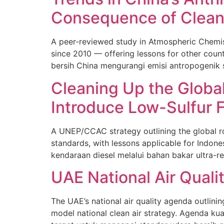
Consequence of Clean 
A peer-reviewed study in Atmospheric Chemis
since 2010 — offering lessons for other cou
bersih China mengurangi emisi antropogenik 
Cleaning Up the Global
Introduce Low-Sulfur F
A UNEP/CCAC strategy outlining the global ro
standards, with lessons applicable for Indo
kendaraan diesel melalui bahan bakar ultra-r
UAE National Air Qual
The UAE’s national air quality agenda outlin
model national clean air strategy. Agenda ku