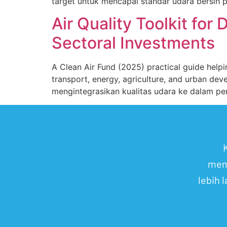
target untuk mencapai standar udara bersih p
Air Quality Toolkit for 
Sectoral Investments
A Clean Air Fund (2025) practical guide helpi
transport, energy, agriculture, and urban 
mengintegrasikan kualitas udara ke dalam per
mem
lebih 