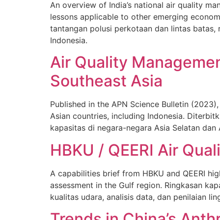
An overview of India’s national air quality 
lessons applicable to other emerging econom
tantangan polusi perkotaan dan lintas batas,
Indonesia.
Air Quality Managemen
Southeast Asia
Published in the APN Science Bulletin (2023)
Asian countries, including Indonesia. Diterbi
kapasitas di negara-negara Asia Selatan dan 
HBKU / QEERI Air Qualit
A capabilities brief from HBKU and QEERI highl
assessment in the Gulf region. Ringkasan ka
kualitas udara, analisis data, dan penilaian l
Trends in China’s Ant