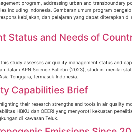
management program, addressing urban and transboundary pol
ies including Indonesia. Gambaran umum program pengelol
 respons kebijakan, dan pelajaran yang dapat diterapkan d
t Status and Needs of Countr
, this study assesses air quality management status and c
tkan dalam APN Science Bulletin (2023), studi ini menilai s
Asia Tenggara, termasuk Indonesia.
y Capabilities Brief
ighting their research strengths and tools in air quality m
pabilitas HBKU dan QEERI yang menyoroti kekuatan penelit
ingkungan di kawasan Teluk.
hropogenic Emissions Since 20